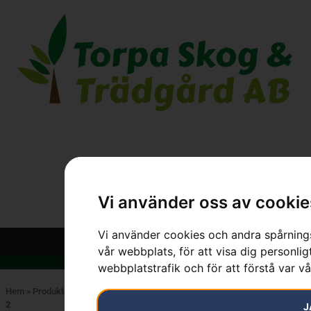
Vi använder oss av cookie
Vi använder cookies och andra spårnings
vår webbplats, för att visa dig personlig
webbplatstrafik och för att förstå var v
Hem
»
Produkter
»
HUSQVARNA
»
Skärutrustning
»
Motorsågskedjor
»
Sida
2
J