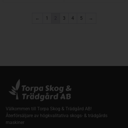
←
1
2
3
4
5
→
Välkommen till Torpa Skog & Trädgård AB!
Återförsäljare av högkvalitativa skogs- & trädgårds
maskiner