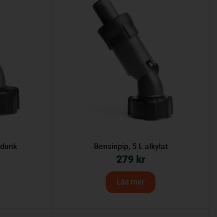
idunk
Bensinpip, 5 L alkylat
279
kr
Läs mer