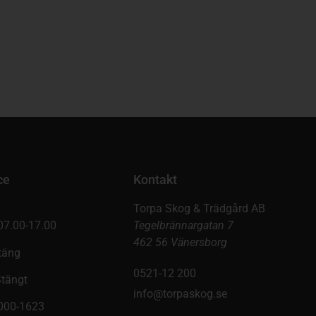
ce
Kontakt
Torpa Skog & Trädgård AB
07.00-17.00
Tegelbrännargatan 7
462 56 Vänersborg
täng
0521-12 200
Stängt
info@torpaskog.se
9000-1623