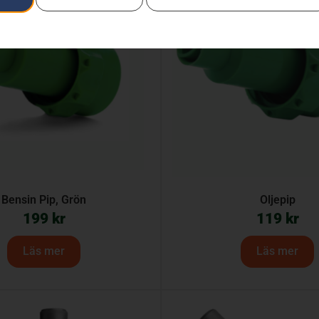
Bensin Pip, Grön
Oljepip
199
kr
119
kr
Läs mer
Läs mer