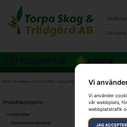
Verksta
Vi använder
Hem
»
Produkter
»
HUSQVARNA
»
Skogstillbehör
»
Dunkar
Vi använder cooki
Visar alla 10 r
Produktkategorier
vår webbplats, för
webbplatstrafik o
HUSQVARNA
Batteridrivna Maskiner
JAG ACCEPTE