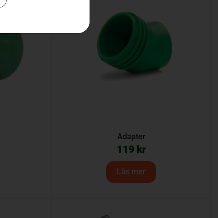
Adapter
119
kr
Läs mer