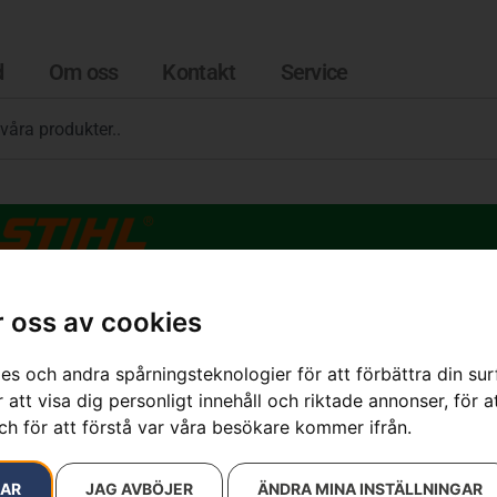
d
Om oss
Kontakt
Service
 oss av cookies
es och andra spårningsteknologier för att förbättra din su
esultat
 att visa dig personligt innehåll och riktade annonser, för a
ch för att förstå var våra besökare kommer ifrån.
RAR
JAG AVBÖJER
ÄNDRA MINA INSTÄLLNINGAR