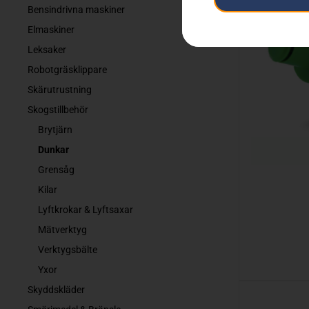
Bensindrivna maskiner
Elmaskiner
Leksaker
Robotgräsklippare
Skärutrustning
Skogstillbehör
Brytjärn
Dunkar
Grensåg
Kilar
Lyftkrokar & Lyftsaxar
Mätverktyg
Verktygsbälte
Yxor
Skyddskläder