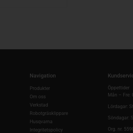
Navigation
Kundservi
Öppettider
Produkter
Mån – Fre: 
Om oss
Verkstad
Lördagar: S
Robotgräsklippare
Söndagar: 
Husqvarna
Org. nr. 55
Integritetspolicy