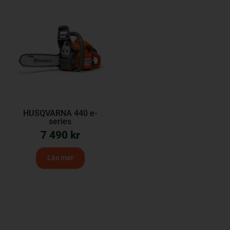
HUSQVARNA 440 e-
series
7 490
kr
Läs mer