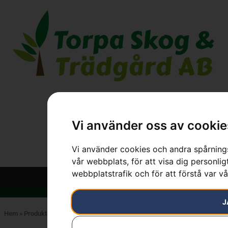
Vi använder oss av cookie
Vi använder cookies och andra spårnings
vår webbplats, för att visa dig personlig
webbplatstrafik och för att förstå var v
J
Hem
»
Produkter
»
HUSQVARNA
»
Skyddskläder
»
Skyddsjackor