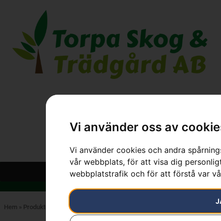
Vi använder oss av cookie
Vi använder cookies och andra spårnings
vår webbplats, för att visa dig personlig
webbplatstrafik och för att förstå var v
J
Hem
»
Produkter
»
STIHL
»
Skärutrustning
»
Röjklingor