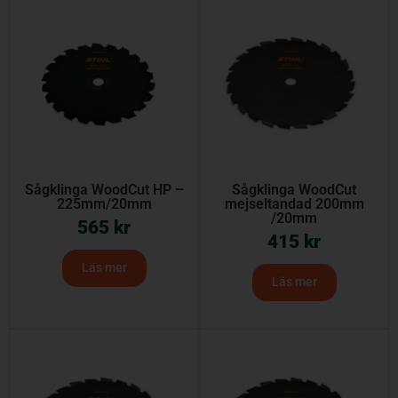
Sågklinga WoodCut HP –
Sågklinga WoodCut
225mm/20mm
mejseltandad 200mm
/20mm
565
kr
415
kr
Läs mer
Läs mer