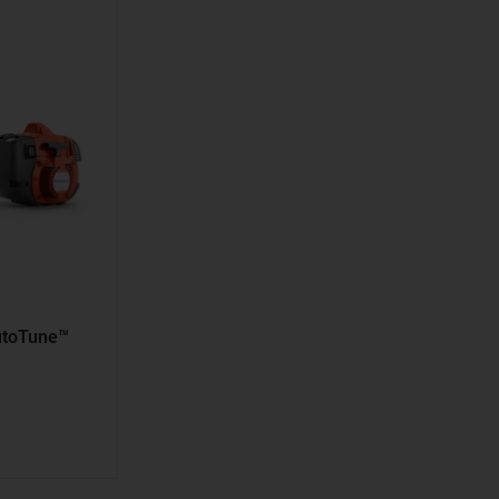
toTune™