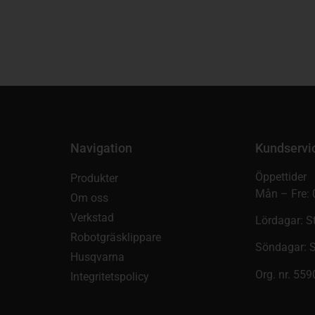
Navigation
Kundservi
Öppettider
Produkter
Mån – Fre: 
Om oss
Verkstad
Lördagar: S
Robotgräsklippare
Söndagar: 
Husqvarna
Org. nr. 55
Integritetspolicy