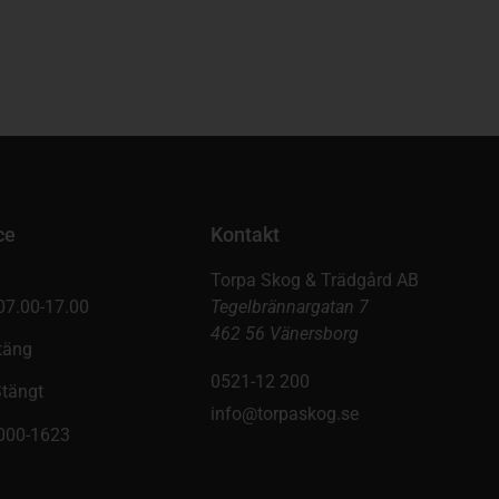
ce
Kontakt
Torpa Skog & Trädgård AB
07.00-17.00
Tegelbrännargatan 7
462 56 Vänersborg
täng
0521-12 200
Stängt
info@torpaskog.se
9000-1623