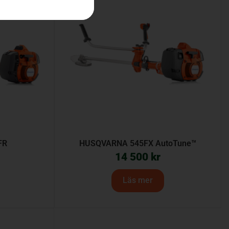
FR
HUSQVARNA 545FX AutoTune™
14 500
kr
Läs mer