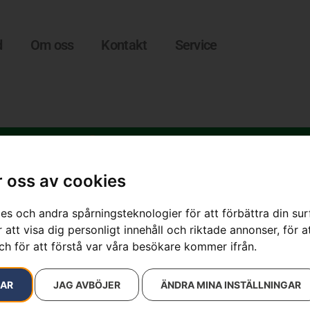
d
Om oss
Kontakt
Service
 oss av cookies
es och andra spårningsteknologier för att förbättra din su
 att visa dig personligt innehåll och riktade annonser, för a
sultat
ch för att förstå var våra besökare kommer ifrån.
RAR
JAG AVBÖJER
ÄNDRA MINA INSTÄLLNINGAR