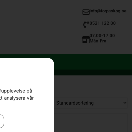
info@torpaskog.se
0521 122 00
07.00-17.00
Mån-Fre
rfupplevelse på
tt analysera vår