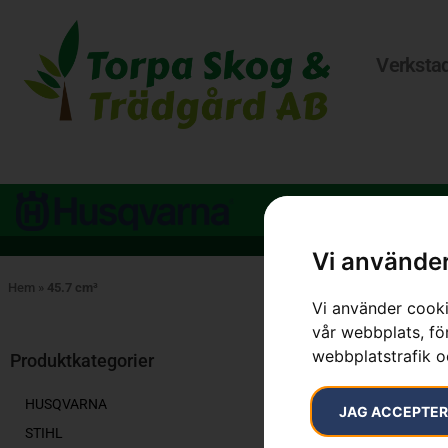
Verksta
Vi använder
Hem
»
45.7 cm³
Vi använder cooki
vår webbplats, för
Visar alla 5 re
webbplatstrafik o
Produktkategorier
HUSQVARNA
JAG ACCEPTE
STIHL