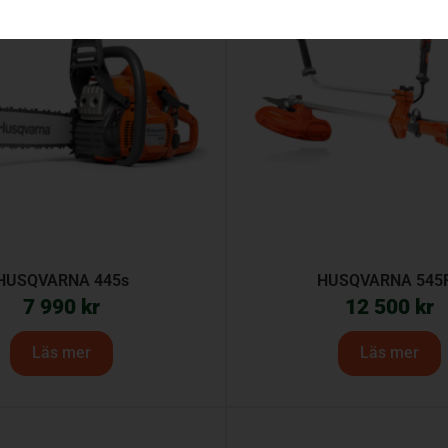
HUSQVARNA 445s
HUSQVARNA 545
7 990
kr
12 500
kr
Läs mer
Läs mer