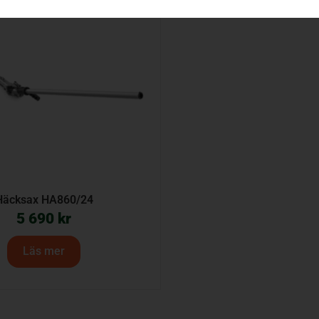
Häcksax HA860/24
5 690
kr
Läs mer