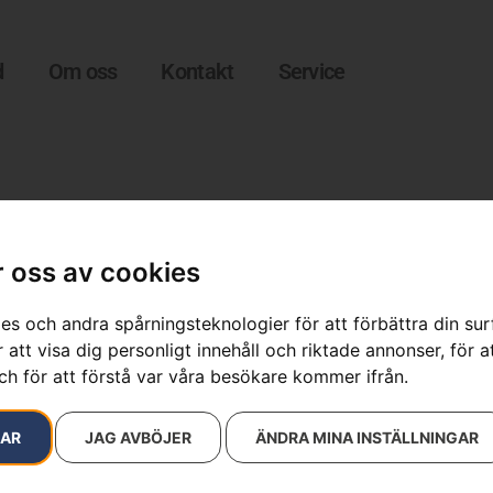
d
Om oss
Kontakt
Service
 oss av cookies
es och andra spårningsteknologier för att förbättra din su
 att visa dig personligt innehåll och riktade annonser, för a
resultat
ch för att förstå var våra besökare kommer ifrån.
RAR
JAG AVBÖJER
ÄNDRA MINA INSTÄLLNINGAR