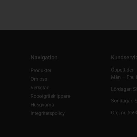
Navigation
Kundservi
Öppettider
Produkter
Mån – Fre: 
Om oss
Verkstad
Lördagar: S
Robotgräsklippare
Söndagar: 
Husqvarna
Org. nr. 55
Integritetspolicy