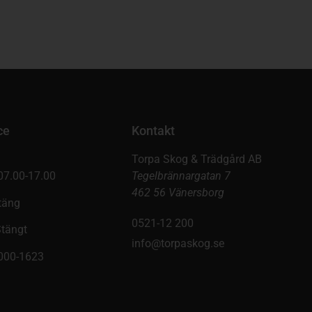
ce
Kontakt
Torpa Skog & Trädgård AB
07.00-17.00
Tegelbrännargatan 7
462 56 Vänersborg
täng
0521-12 200
Stängt
info@torpaskog.se
9000-1623