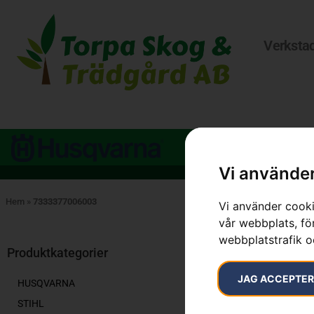
Verksta
Vi använder
Hem
»
7333377006003
Vi använder cooki
vår webbplats, för
Endast ett sök
webbplatstrafik o
Produktkategorier
JAG ACCEPTE
HUSQVARNA
STIHL