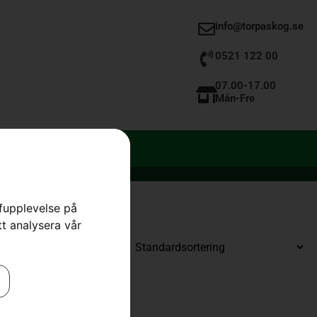
info@torpaskog.se
0521 122 00
07.00-17.00
Mån-Fre
rfupplevelse på
tt analysera vår