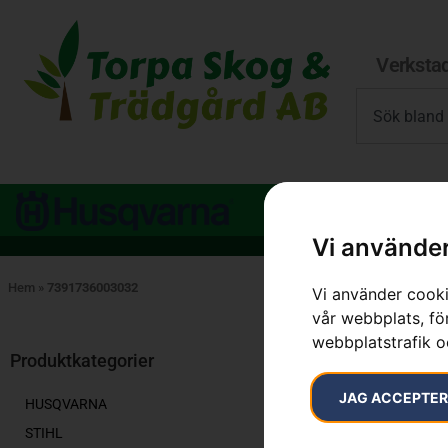
Verksta
Vi använder
Hem
»
7391736003032
Vi använder cooki
vår webbplats, för
Endast ett sök
webbplatstrafik o
Produktkategorier
JAG ACCEPTE
HUSQVARNA
STIHL