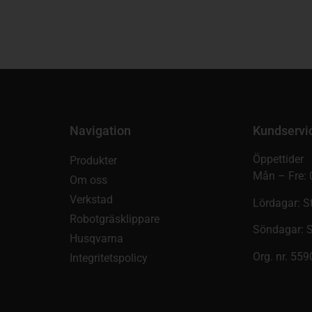
Navigation
Kundservi
Öppettider
Produkter
Mån – Fre: 
Om oss
Verkstad
Lördagar: S
Robotgräsklippare
Söndagar: 
Husqvarna
Org. nr. 55
Integritetspolicy