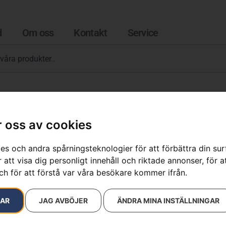
d
Om oss
Kontakt
Service
 oss av cookies
es och andra spårningsteknologier för att förbättra din su
 att visa dig personligt innehåll och riktade annonser, för a
resultat
ch för att förstå var våra besökare kommer ifrån.
RAR
JAG AVBÖJER
ÄNDRA MINA INSTÄLLNINGAR