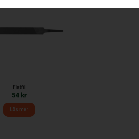
Flatfil
54
kr
Läs mer