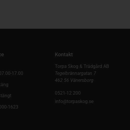
ce
Kontakt
Torpa Skog & Trädgård AB
07.00-17.00
Tegelbrännargatan 7
462 56 Vänersborg
täng
0521-12 200
Stängt
info@torpaskog.se
9000-1623