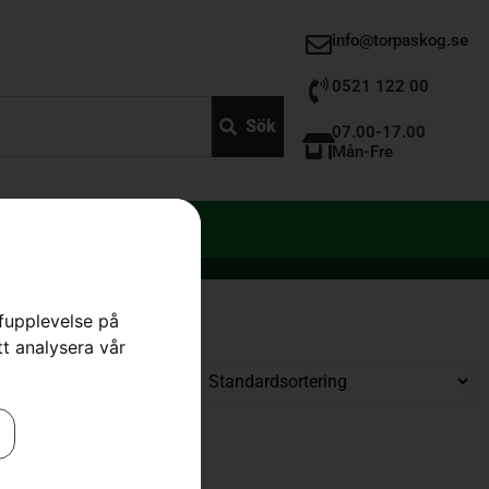
info@torpaskog.se
0521 122 00
Sök
07.00-17.00
Mån-Fre
rfupplevelse på
tt analysera vår