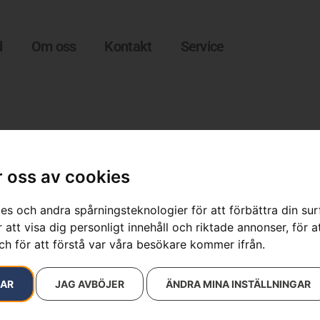
d
Om oss
Kontakt
Service
 oss av cookies
es och andra spårningsteknologier för att förbättra din su
 att visa dig personligt innehåll och riktade annonser, för a
ch för att förstå var våra besökare kommer ifrån.
resultat
RAR
JAG AVBÖJER
ÄNDRA MINA INSTÄLLNINGAR