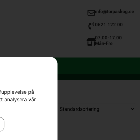
info@torpaskog.se
0521 122 00
07.00-17.00
Mån-Fre
rfupplevelse på
tt analysera vår