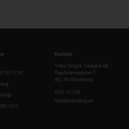
ce
Kontakt
Torpa Skog & Trädgård AB
07.00-17.00
Tegelbrännargatan 7
462 56 Vänersborg
täng
0521-12 200
Stängt
info@torpaskog.se
9000-1623