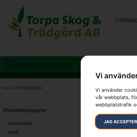
Verksta
Vi använder
Hem
»
7391736209984
Vi använder cooki
vår webbplats, för
webbplatstrafik o
Endast ett sök
Produktkategorier
JAG ACCEPTE
HUSQVARNA
STIHL