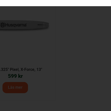
.325″ Pixel, X-Force, 13″
599
kr
Läs mer