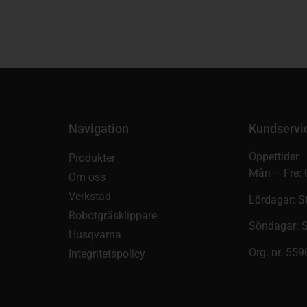
Navigation
Kundservi
Öppettider
Produkter
Mån – Fre: 
Om oss
Verkstad
Lördagar: S
Robotgräsklippare
Söndagar: 
Husqvarna
Org. nr. 55
Integritetspolicy