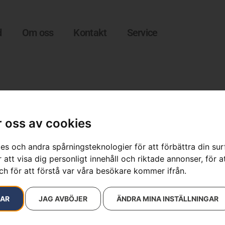
d
Om oss
Kontakt
Service
 oss av cookies
es och andra spårningsteknologier för att förbättra din su
 att visa dig personligt innehåll och riktade annonser, för a
ch för att förstå var våra besökare kommer ifrån.
resultat
RAR
JAG AVBÖJER
ÄNDRA MINA INSTÄLLNINGAR