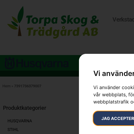
Verksta
Vi använder
Hem
»
7391736379007
Vi använder cooki
vår webbplats, för
webbplatstrafik o
Endast ett sök
Produktkategorier
JAG ACCEPTE
HUSQVARNA
STIHL