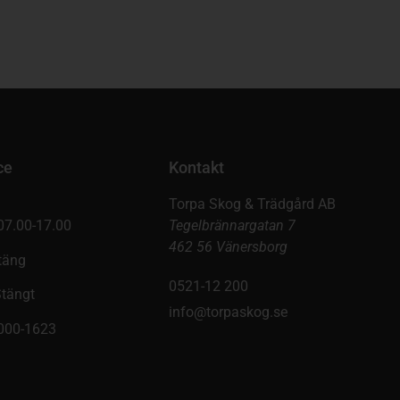
ce
Kontakt
Torpa Skog & Trädgård AB
07.00-17.00
Tegelbrännargatan 7
462 56 Vänersborg
täng
0521-12 200
Stängt
info@torpaskog.se
9000-1623