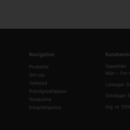
Navigation
Kundservi
Öppettider
Produkter
Mån – Fre: 
Om oss
Verkstad
Lördagar: S
Robotgräsklippare
Söndagar: 
Husqvarna
Org. nr. 55
Integritetspolicy