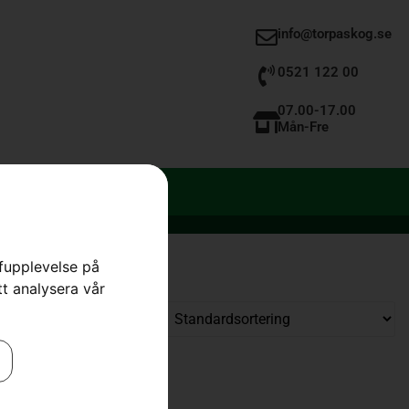
info@torpaskog.se
0521 122 00
07.00-17.00
Mån-Fre
rfupplevelse på
tt analysera vår