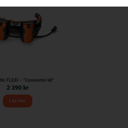
lte FLEXI – ”Connector kit”
2 390
kr
Läs mer