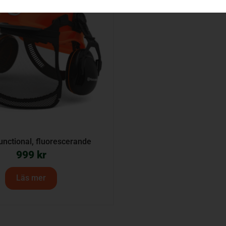
unctional, fluorescerande
999
kr
Läs mer