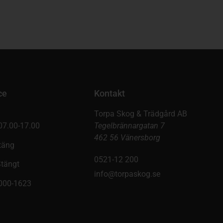
ce
Kontakt
Torpa Skog & Trädgård AB
07.00-17.00
Tegelbrännargatan 7
462 56 Vänersborg
täng
0521-12 200
Stängt
info@torpaskog.se
9000-1623