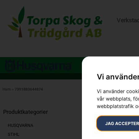
Verksta
Vi använder
Hem
»
7391883644874
Vi använder cooki
vår webbplats, för
Endast ett sök
webbplatstrafik o
Produktkategorier
JAG ACCEPTE
HUSQVARNA
STIHL