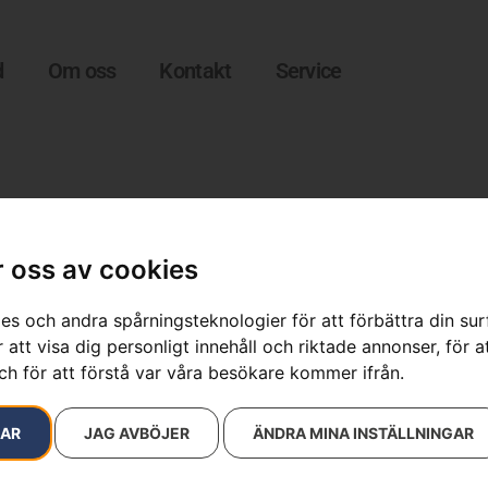
d
Om oss
Kontakt
Service
 oss av cookies
es och andra spårningsteknologier för att förbättra din su
 att visa dig personligt innehåll och riktade annonser, för a
resultat
ch för att förstå var våra besökare kommer ifrån.
RAR
JAG AVBÖJER
ÄNDRA MINA INSTÄLLNINGAR