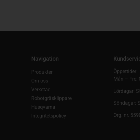
Navigation
Kundservi
Öppettider
Produkter
Mån – Fre: 
Om oss
Verkstad
Lördagar: S
Robotgräsklippare
Söndagar: 
Husqvarna
Org. nr. 55
Integritetspolicy