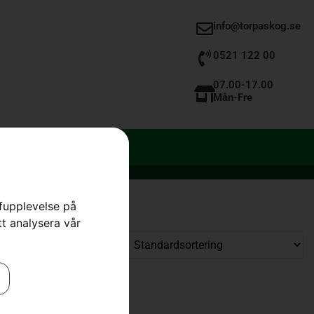
info@torpaskog.se
0521 122 00
07.00-17.00
Mån-Fre
rfupplevelse på
tt analysera vår