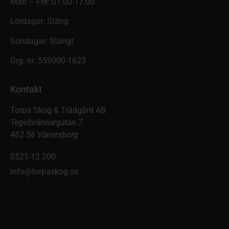
Mån – Fre: 07.00-17.00
Lördagar: Stäng
Söndagar: Stängt
Org. nr. 559000-1623
Kontakt
Torpa Skog & Trädgård AB
Tegelbrännargatan 7
462 56 Vänersborg
0521-12 200
info@torpaskog.se