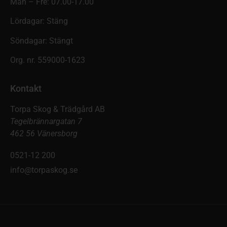
Mån – Fre: 07.00-17.00
Lördagar: Stäng
Söndagar: Stängt
Org. nr. 559000-1623
Kontakt
Torpa Skog & Trädgård AB
Tegelbrännargatan 7
462 56 Vänersborg
0521-12 200
info@torpaskog.se