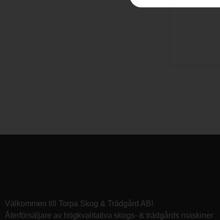
Film
Välkommen till Torpa Skog & Trädgård AB!
Återförsäljare av högkvalitativa skogs- & trädgårds maskiner