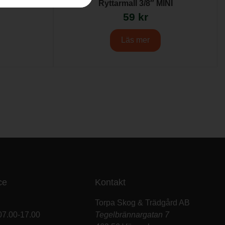
Cut
Ryttarmall 3/8″ MINI
59
kr
Läs mer
ce
Kontakt
Torpa Skog & Trädgård AB
07.00-17.00
Tegelbrännargatan 7