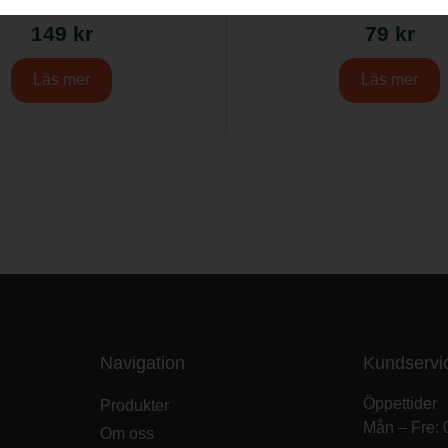
all 3/8″ MINI Pixel H38
Rundfil Intensive 
149
kr
79
kr
Läs mer
Läs mer
Navigation
Kundservi
Öppettider
Produkter
Mån – Fre: 
Om oss