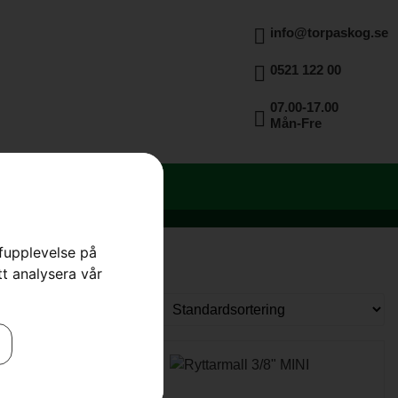
info@torpaskog.se
0521 122 00
07.00-17.00
Mån-Fre
rfupplevelse på
tt analysera vår