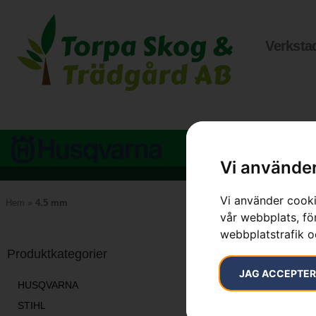
Verksta
Vi använder
Vi använder cooki
Hem
»
4.5 mm
vår webbplats, för
webbplatstrafik o
Visar alla 3 re
Produktkategorier
JAG ACCEPTE
HUSQVARNA
STIHL