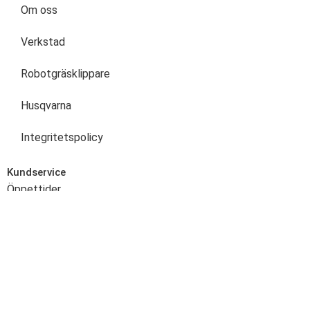
Om oss
Verkstad
Robotgräsklippare
Husqvarna
Integritetspolicy
Kundservice
Öppettider
Mån – Fre: 07.00-17.00
Lördagar: Stäng
Söndagar: Stängt
Org. nr. 559000-1623