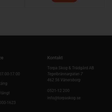
ce
Kontakt
Torpa Skog & Trädgård AB
07.00-17.00
Tegelbrännargatan 7
462 56 Vänersborg
täng
0521-12 200
Stängt
info@torpaskog.se
9000-1623