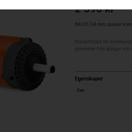
2 390
kr
BA101/24 mm, passar kom
Blåsartillsats för kombiprod
gräsrester från gångar och
Egenskaper
Ean