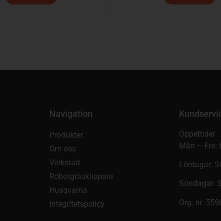
Navigation
Kundservi
Öppettider
Produkter
Mån – Fre: 
Om oss
Verkstad
Lördagar: S
Robotgräsklippare
Söndagar: 
Husqvarna
Org. nr. 55
Integritetspolicy