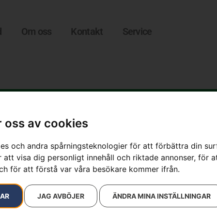
d
Om oss
Kontakt
Service
 oss av cookies
es och andra spårningsteknologier för att förbättra din su
 att visa dig personligt innehåll och riktade annonser, för a
ch för att förstå var våra besökare kommer ifrån.
Blåstillsats 
Artikelnummer:
967286401
RAR
JAG AVBÖJER
ÄNDRA MINA INSTÄLLNINGAR
Kategori:
E-handel
Varumärke:
Husqvarna