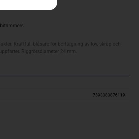
bitrimmers
ukter. Kraftfull blåsare för borttagning av löv, skräp och
 uppfarter. Riggrörsdiameter 24 mm.
7393080876119