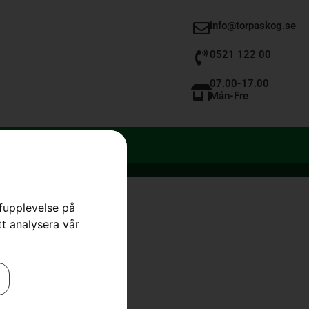
info@torpaskog.se
0521 122 00
07.00-17.00
Mån-Fre
rfupplevelse på
tt analysera vår
BA101/ 24