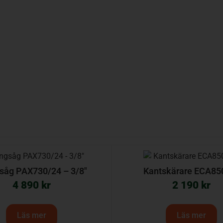
såg PAX730/24 – 3/8″
Kantskärare ECA85
4 890
kr
2 190
kr
Läs mer
Läs mer