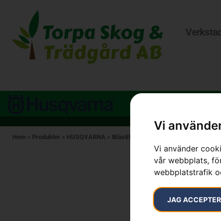
Verksta
Vi använder
Hem
»
Produkter
»
HUSQVARNA
»
Blåstillsats BA101/ 24
Vi använder cooki
vår webbplats, för
webbplatstrafik o
JAG ACCEPTE