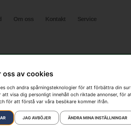
d
Om oss
Kontakt
Service
 oss av cookies
es och andra spårningsteknologier för att förbättra din su
 att visa dig personligt innehåll och riktade annonser, för a
ch för att förstå var våra besökare kommer ifrån.
Filhandtag i
Artikelnummer:
0811 490 78
RAR
JAG AVBÖJER
ÄNDRA MINA INSTÄLLNINGAR
Kategorier:
Filutrustning
,
Varumärke:
STIHL