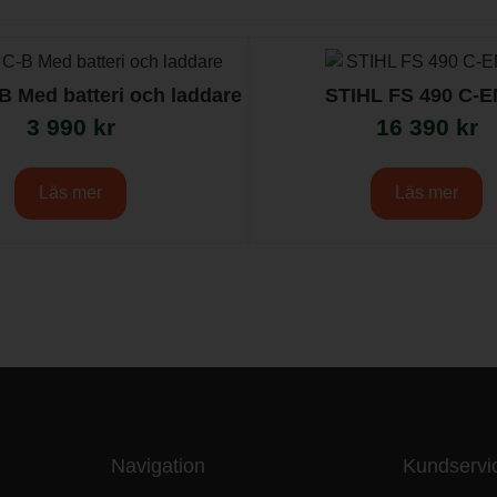
B Med batteri och laddare
STIHL FS 490 C-E
3 990
kr
16 390
kr
Läs mer
Läs mer
Navigation
Kundservi