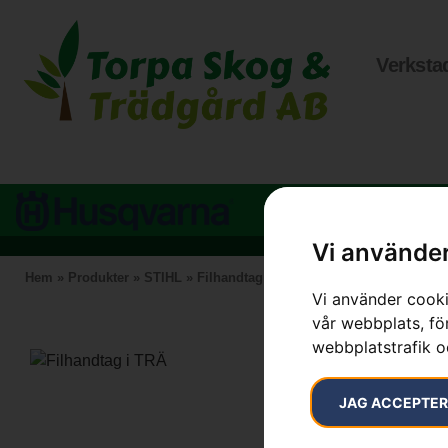
Verksta
Vi använder
Hem
»
Produkter
»
STIHL
»
Filhandtag i TRÄ
Vi använder cooki
vår webbplats, för
webbplatstrafik o
JAG ACCEPTE