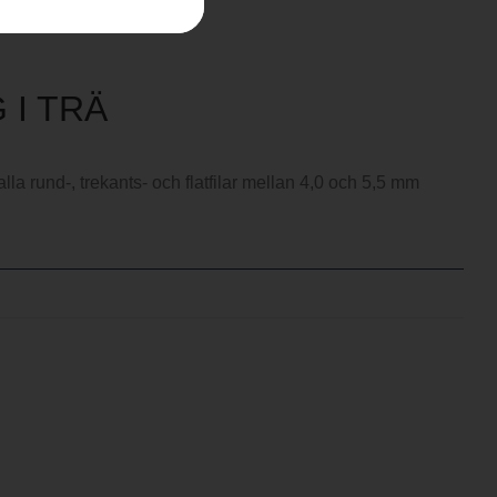
 I TRÄ
lla rund-, trekants- och flatfilar mellan 4,0 och 5,5 mm