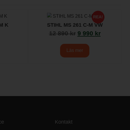
REA!
M K
STIHL MS 261 C-M VW
12 890
kr
9 990
kr
Läs mer
ce
Kontakt