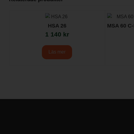
HSA 26
MSA 60 C-
1 140
kr
Läs mer