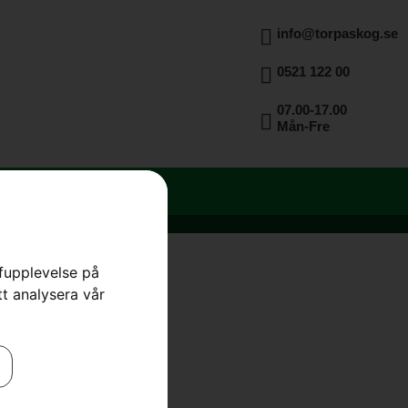
info@torpaskog.se
0521 122 00
07.00-17.00
Mån-Fre
rfupplevelse på
tt analysera vår
 TRÄ
60
STIHL