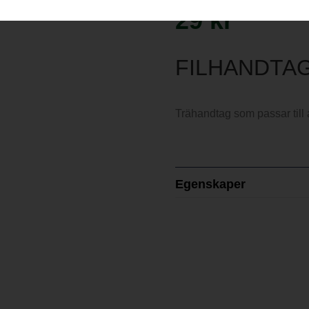
29
kr
FILHANDTAG
Trähandtag som passar till a
Egenskaper