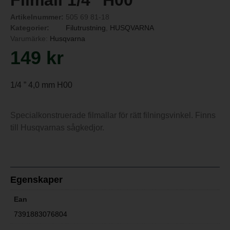
Filmall 1/4″ H00
Artikelnummer:
505 69 81-18
Kategorier:
Filutrustning
,
HUSQVARNA
Varumärke:
Husqvarna
149
kr
1/4 ” 4,0 mm H00
Specialkonstruerade filmallar för rätt filningsvinkel. Finns
till Husqvarnas sågkedjor.
Egenskaper
Ean
7391883076804