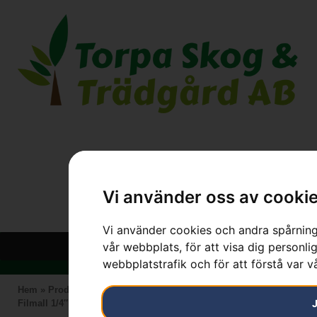
Vi använder oss av cooki
Vi använder cookies och andra spårnings
vår webbplats, för att visa dig personlig
webbplatstrafik och för att förstå var 
Hem
»
Produkter
»
HUSQVARNA
»
Skärutrustning
»
Filutrustning
»
Filmall 1/4″ H00