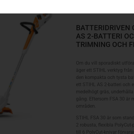
1 875
kr
BATTERIDRIVEN 
AS 2-BATTERI OC
TRIMNING OCH F
Om du vill sporadiskt utför
äger ett STIHL verktyg från 
den kompakta och tysta ba
ett STIHL AS 2-batteri och
medelhögt gräs, underhålla 
gång. Eftersom FSA 30 är m
områden.
STIHL FSA 30 är som stand
2 robusta, flexibla PolyCut-
till 6 PolyCut-knivar förvar