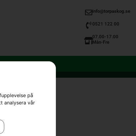
info@torpaskog.se
0521 122 00
07.00-17.00
Mån-Fre
rfupplevelse på
tt analysera vår
10
 AS-system
,
STIHL