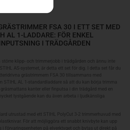
GRÄSTRIMMER FSA 30 I ETT SET MED
H AL 1-LADDARE: FÖR ENKEL
INPUTSNING I TRÄDGÅRDEN
a större klipp- och trimmerjobb i trädgården och ännu inte
STIHL AS-systemet, är detta ett set för dig. I detta set får du
tteridrivna grästrimmern FSA 30 tillsammans med
 en STIHL AL 1-standardladdare så att du kan börja trimma
gräsmattans kanter eller finputsa i din trädgård med en
ycket tystgående kan du även arbeta i ljudkänsliga
ard utrustad med ett STIHL PolyCut 3-2 trimmerhuvud med
plastknivar. För att möjliggöra ett snabbt knivbyte kan upp
as i förvaringsenheten på elverktyget och bytas ut direkt på