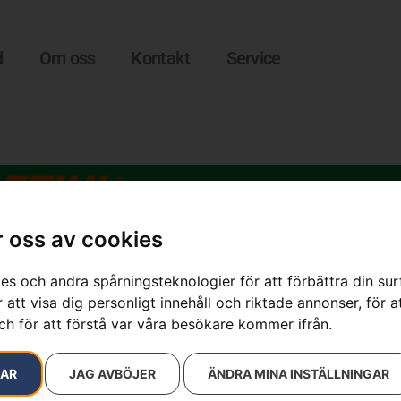
d
Om oss
Kontakt
Service
 oss av cookies
es och andra spårningsteknologier för att förbättra din su
 att visa dig personligt innehåll och riktade annonser, för a
FSA 30 SET
ch för att förstå var våra besökare kommer ifrån.
Artikelnummer:
FA10 011 57
RAR
JAG AVBÖJER
ÄNDRA MINA INSTÄLLNINGAR
Kategorier:
Småmaskiner
Varumärke:
STIHL