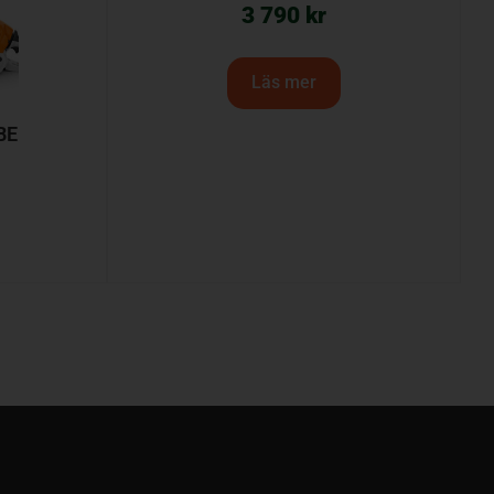
3 790
kr
Läs mer
BE