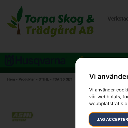
Verksta
Vi använder
Hem
»
Produkter
»
STIHL
»
FSA 30 SET
Vi använder cooki
vår webbplats, för
webbplatstrafik o
JAG ACCEPTE