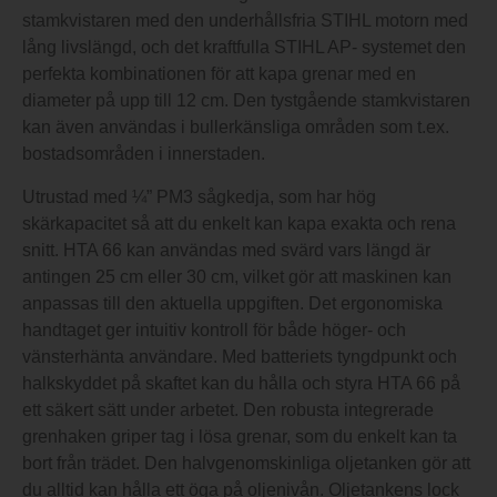
stamkvistaren med den underhållsfria STIHL motorn med
lång livslängd, och det kraftfulla STIHL AP- systemet den
perfekta kombinationen för att kapa grenar med en
diameter på upp till 12 cm. Den tystgående stamkvistaren
kan även användas i bullerkänsliga områden som t.ex.
bostadsområden i innerstaden.
Utrustad med ¼” PM3 sågkedja, som har hög
skärkapacitet så att du enkelt kan kapa exakta och rena
snitt. HTA 66 kan användas med svärd vars längd är
antingen 25 cm eller 30 cm, vilket gör att maskinen kan
anpassas till den aktuella uppgiften. Det ergonomiska
handtaget ger intuitiv kontroll för både höger- och
vänsterhänta användare. Med batteriets tyngdpunkt och
halkskyddet på skaftet kan du hålla och styra HTA 66 på
ett säkert sätt under arbetet. Den robusta integrerade
grenhaken griper tag i lösa grenar, som du enkelt kan ta
bort från trädet. Den halvgenomskinliga oljetanken gör att
du alltid kan hålla ett öga på oljenivån. Oljetankens lock