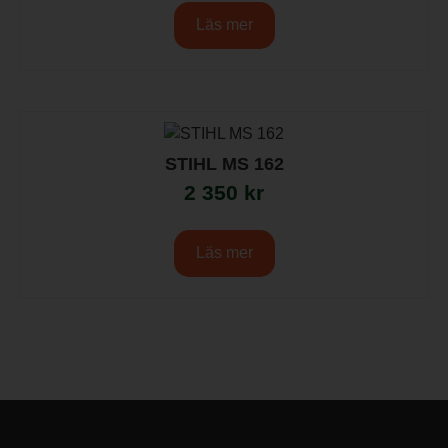
Läs mer
STIHL MS 162
2 350
kr
Läs mer