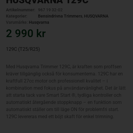
HUSQVARNA 129C
Artikelnummer:
967 19 32-02
Kategorier:
Bensindrivna Trimmers
,
HUSQVARNA
Varumärke:
Husqvarna
2 990
kr
129C (T25/R25)
Med Husqvarna Trimmer 129C, är kraften som proffsen
kräver tillgänglig också för konsumenterna. 129C har en
kraftfull 27cc motor och professionell kvalitet – i
kombination med fokus på användarvänlighet. Det är lätt
att starta tack vare Smart Start ®, tydliga kontroller och
automatiskt återgående stoppknapp – en funktion som
automatiskt ställer om till läge ON för problemfri start.
129C levereras med ett böjt skaft för enkel trimning.