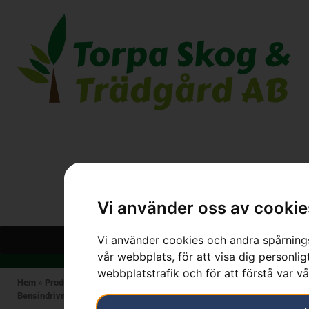
Vi använder oss av cookie
Vi använder cookies och andra spårnings
vår webbplats, för att visa dig personlig
webbplatstrafik och för att förstå var v
Hem
»
Produkter
»
HUSQVARNA
»
Bensindrivna maskiner
»
Bensindrivna Trimmers
»
HUSQVARNA 129C