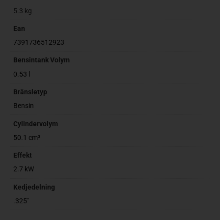
5.3 kg
Ean
7391736512923
Bensintank Volym
0.53 l
Bränsletyp
Bensin
Cylindervolym
50.1 cm³
Effekt
2.7 kW
Kedjedelning
.325"