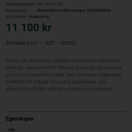
Artikelnummer:
967 69 06-33
Kategorier:
Bensindrivna Motorsågar
,
HUSQVARNA
Varumärke:
Husqvarna
11 100
kr
545 Mark II (13″ – .325″ – SP33G)
Denna såg är kraftfull, uthållig och enkel att manövrera
vilket gör den perfekt för fällning, kvistning och kapning
av små och medelstora träd. Den slimmade sågkroppen
innehåller en mängd innovativa egenskaper som
säkerställer effektiv, pålitlig och bekvämt hantering.
Egenskaper
Vikt