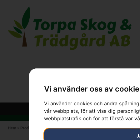
Vi använder oss av cookie
Vi använder cookies och andra spårnings
vår webbplats, för att visa dig personlig
webbplatstrafik och för att förstå var v
Hem
»
Produkter
»
HUSQVARNA
»
HUSQVARNA 545 Mark II
J