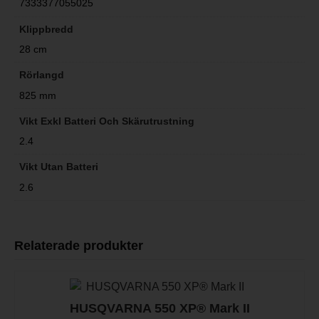
7333377055025
Klippbredd
28 cm
Rörlangd
825 mm
Vikt Exkl Batteri Och Skärutrustning
2.4
Vikt Utan Batteri
2.6
Relaterade produkter
HUSQVARNA 550 XP® Mark II