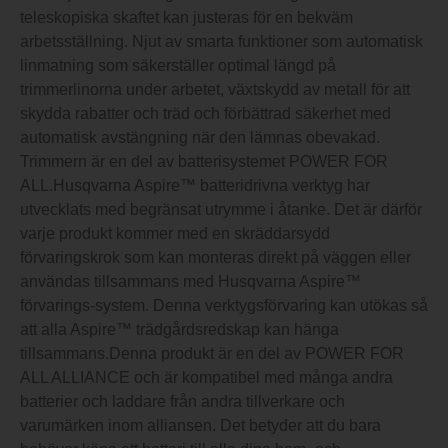
teleskopiska skaftet kan justeras för en bekväm
arbetsställning. Njut av smarta funktioner som automatisk
linmatning som säkerställer optimal längd på
trimmerlinorna under arbetet, växtskydd av metall för att
skydda rabatter och träd och förbättrad säkerhet med
automatisk avstängning när den lämnas obevakad.
Trimmern är en del av batterisystemet POWER FOR
ALL.Husqvarna Aspire™ batteridrivna verktyg har
utvecklats med begränsat utrymme i åtanke. Det är därför
varje produkt kommer med en skräddarsydd
förvaringskrok som kan monteras direkt på väggen eller
användas tillsammans med Husqvarna Aspire™
förvarings-system. Denna verktygsförvaring kan utökas så
att alla Aspire™ trädgårdsredskap kan hänga
tillsammans.Denna produkt är en del av POWER FOR
ALL ALLIANCE och är kompatibel med många andra
batterier och laddare från andra tillverkare och
varumärken inom alliansen. Det betyder att du bara