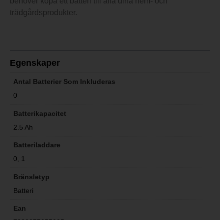
behöver köpa ett batteri till alla dina hem- och
trädgårdsprodukter.
Egenskaper
Antal Batterier Som Inkluderas
0
Batterikapacitet
2.5 Ah
Batteriladdare
0
,
1
Bränsletyp
Batteri
Ean