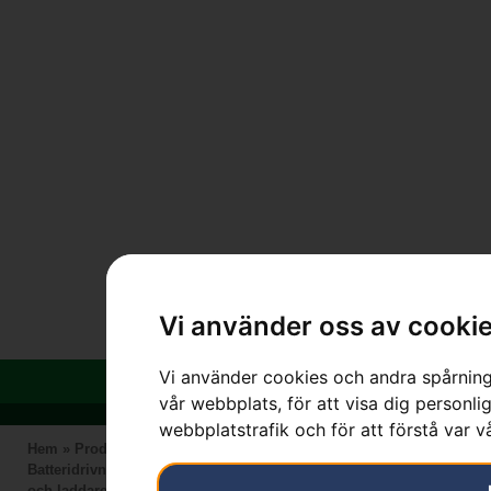
Vi använder oss av cooki
Vi använder cookies och andra spårnings
vår webbplats, för att visa dig personlig
webbplatstrafik och för att förstå var 
Hem
»
Produkter
»
HUSQVARNA
»
Batteridrivna Maskiner
»
Batteridrivna Trimmers
»
Husqvarna Aspire™ T28 – utan batteri
och laddare