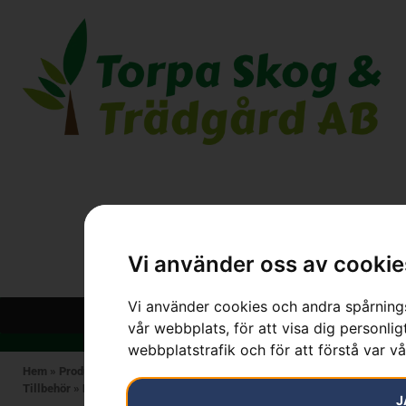
Vi använder oss av cookie
Vi använder cookies och andra spårnings
vår webbplats, för att visa dig personlig
webbplatstrafik och för att förstå var v
Hem
»
Produkter
»
HUSQVARNA
»
Batteridrivna Maskiner
»
Batterier &
Tillbehör
»
HUSQVARNA C80 Laddskena komplett
J