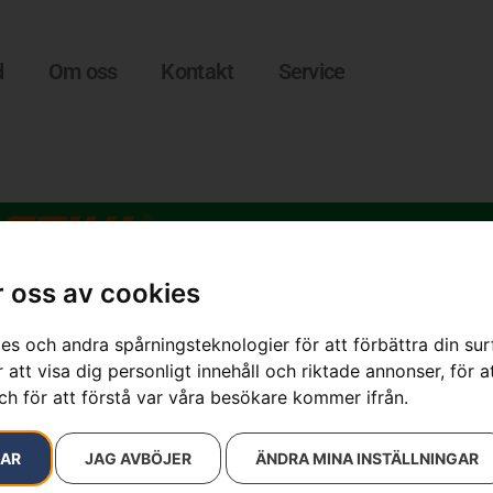
d
Om oss
Kontakt
Service
 oss av cookies
edja X-CUT C85, 15″
es och andra spårningsteknologier för att förbättra din su
 att visa dig personligt innehåll och riktade annonser, för a
Kedja X-CUT 
ch för att förstå var våra besökare kommer ifrån.
Artikelnummer:
581626656
RAR
JAG AVBÖJER
ÄNDRA MINA INSTÄLLNINGAR
Kategorier:
Motorsågsked
Varumärke:
Husqvarna