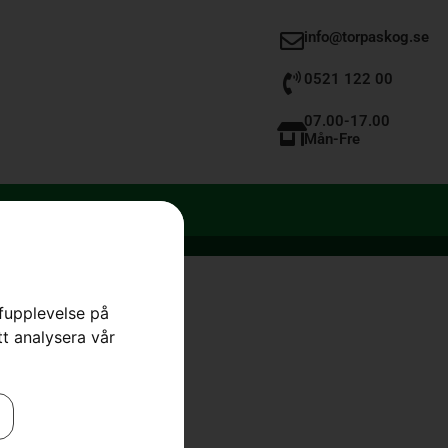
info@torpaskog.se
0521 122 00
07.00-17.00
Mån-Fre
rfupplevelse på
tt analysera vår
C85, 15″
jor
,
Skärutrustning