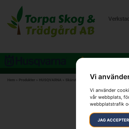
Verksta
Vi använder
Hem
»
Produkter
»
HUSQVARNA
»
Skärutrustning
»
Motorsågskedjor
»
K
Vi använder cooki
vår webbplats, för
webbplatstrafik o
JAG ACCEPTE