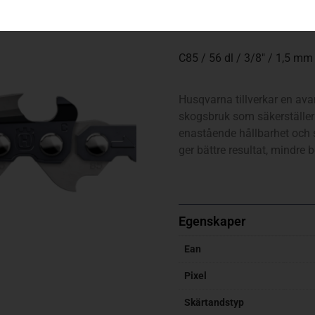
339
kr
C85 / 56 dl / 3/8″ / 1,5 mm
Husqvarna tillverkar en ava
skogsbruk som säkerställer 
enastående hållbarhet och s
ger bättre resultat, mindre 
Egenskaper
Ean
Pixel
Skärtandstyp