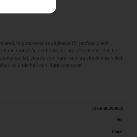
ncerad, högpresterande sågkedja för professionellt
att din motorsåg ger bästa möjliga effektivitet. Den har
kärkapacitet, skärpa som varar och låg sträckning, vilket
behov av underhåll och lägre kostnader.
7393080693860
Nej
Chisel