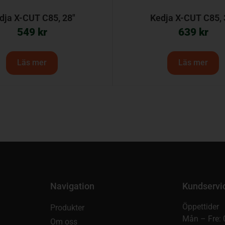
dja X-CUT C85, 28″
Kedja X-CUT C85, 
549
kr
639
kr
Läs mer
Läs mer
Navigation
Kundservi
Öppettider
Produkter
Mån – Fre: 
Om oss