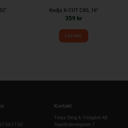
32″
Kedja X-CUT C85, 16″
359
kr
Läs mer
ce
Kontakt
Torpa Skog & Trädgård AB
07.00-17.00
Tegelbrännargatan 7