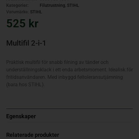
Kategorier:
Filutrustning
,
STIHL
Varumärke:
STIHL
525
kr
Multifil 2-i-1
Praktisk multifil för snabb filning av tänder och
underställningsklack i ett enda arbetsmoment. Idealisk för
fritidsanvändaren. Med inbyggd feltoleransutjämning
(bara hos STIHL).
Egenskaper
Relaterade produkter