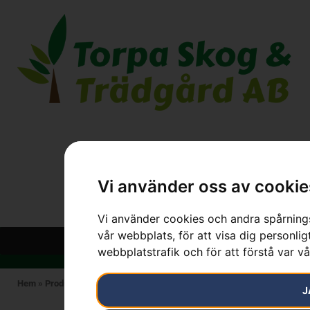
Vi använder oss av cookie
Vi använder cookies och andra spårnings
vår webbplats, för att visa dig personlig
webbplatstrafik och för att förstå var v
Hem
»
Produkter
»
STIHL
»
Multifil 2-i-1. .325 4.8mm
J