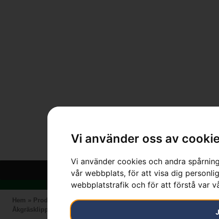
Vi använder oss av cooki
Vi använder cookies och andra spårnings
vår webbplats, för att visa dig personlig
webbplatstrafik och för att förstå var 
Hem
»
Produkter
»
HUSQVARNA
»
Bensindrivna maskiner
»
Åkgräsklippare
»
R 214C inkl. klippaggregat