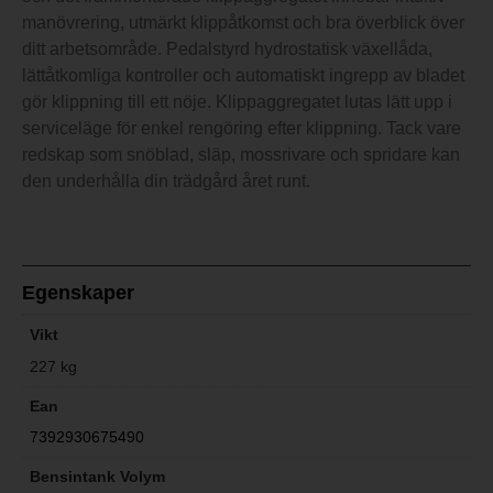
manövrering, utmärkt klippåtkomst och bra överblick över
ditt arbetsområde. Pedalstyrd hydrostatisk växellåda,
lättåtkomliga kontroller och automatiskt ingrepp av bladet
gör klippning till ett nöje. Klippaggregatet lutas lätt upp i
serviceläge för enkel rengöring efter klippning. Tack vare
redskap som snöblad, släp, mossrivare och spridare kan
den underhålla din trädgård året runt.
Egenskaper
Vikt
227 kg
Ean
7392930675490
Bensintank Volym