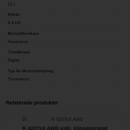
12 l
Effekt
8.4 kW
Motortillverkare
Husqvarna
Timräknare
Digital
Typ Av Motorsmörjning
Trycksmord
Relaterade produkter
R 420TsX AWD exkl. klippaggregat