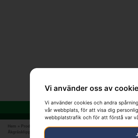
Vi använder oss av cooki
Vi använder cookies och andra spårnings
vår webbplats, för att visa dig personlig
webbplatstrafik och för att förstå var 
Hem
»
Produkter
»
HUSQVARNA
»
Bensindrivna maskiner
»
Åkgräsklippare
»
R 316TsX AWD exkl. klippaggregat