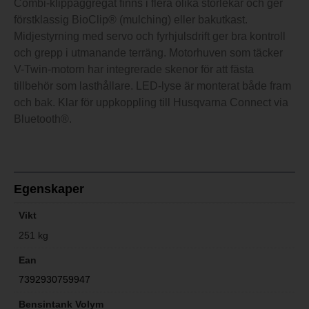
Combi-klippaggregat finns i flera olika storlekar och ger
förstklassig BioClip® (mulching) eller bakutkast.
Midjestyrning med servo och fyrhjulsdrift ger bra kontroll
och grepp i utmanande terräng. Motorhuven som täcker
V-Twin-motorn har integrerade skenor för att fästa
tillbehör som lasthållare. LED-lyse är monterat både fram
och bak. Klar för uppkoppling till Husqvarna Connect via
Bluetooth®.
Egenskaper
Vikt
251 kg
Ean
7392930759947
Bensintank Volym