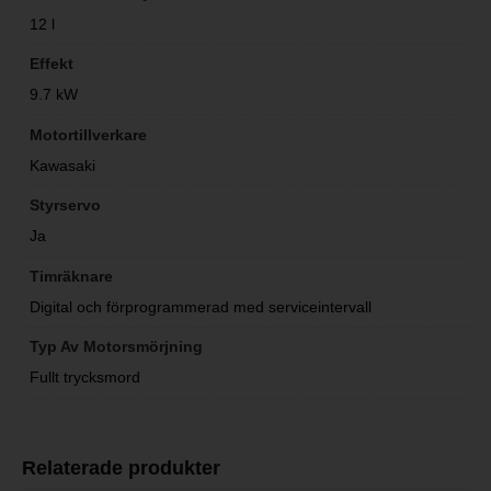
12 l
Effekt
9.7 kW
Motortillverkare
Kawasaki
Styrservo
Ja
Timräknare
Digital och förprogrammerad med serviceintervall
Typ Av Motorsmörjning
Fullt trycksmord
Relaterade produkter