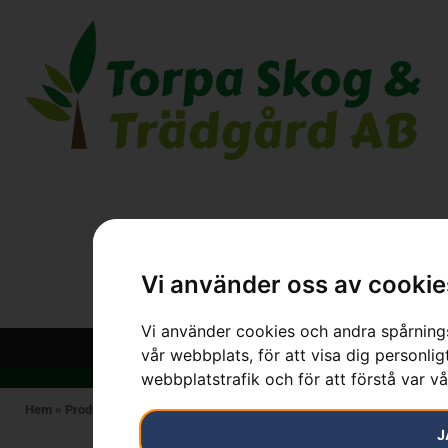
Vi använder oss av cookie
Vi använder cookies och andra spårnings
vår webbplats, för att visa dig personlig
webbplatstrafik och för att förstå var v
Hem
»
Produkter
»
STIHL
»
RM 248 T
J