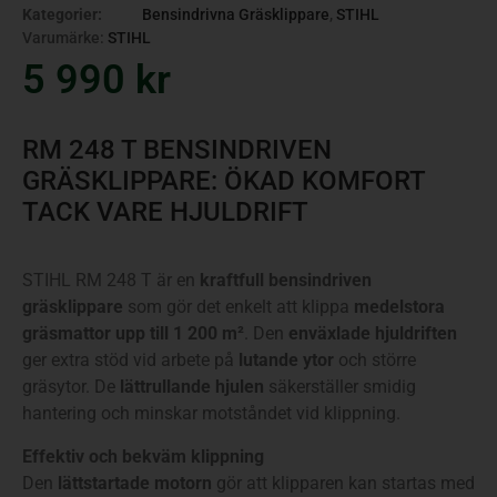
Kategorier:
Bensindrivna Gräsklippare
,
STIHL
Varumärke:
STIHL
5 990
kr
RM 248 T BENSINDRIVEN
GRÄSKLIPPARE: ÖKAD KOMFORT
TACK VARE HJULDRIFT
STIHL RM 248 T är en
kraftfull bensindriven
gräsklippare
som gör det enkelt att klippa
medelstora
gräsmattor upp till 1 200 m²
. Den
enväxlade hjuldriften
ger extra stöd vid arbete på
lutande ytor
och större
gräsytor. De
lättrullande hjulen
säkerställer smidig
hantering och minskar motståndet vid klippning.
Effektiv och bekväm klippning
Den
lättstartade motorn
gör att klipparen kan startas med