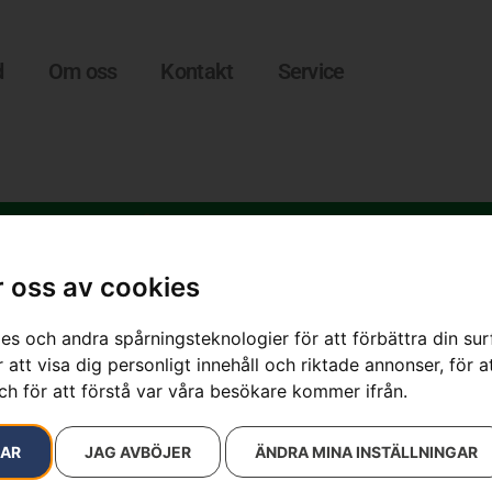
d
Om oss
Kontakt
Service
 oss av cookies
l Intensive Cut
es och andra spårningsteknologier för att förbättra din su
 att visa dig personligt innehåll och riktade annonser, för a
ch för att förstå var våra besökare kommer ifrån.
Rundfil Inten
Artikelnummer:
597 35 58-01
RAR
JAG AVBÖJER
ÄNDRA MINA INSTÄLLNINGAR
Kategorier:
Filutrustning
Varumärke:
Husqvarna