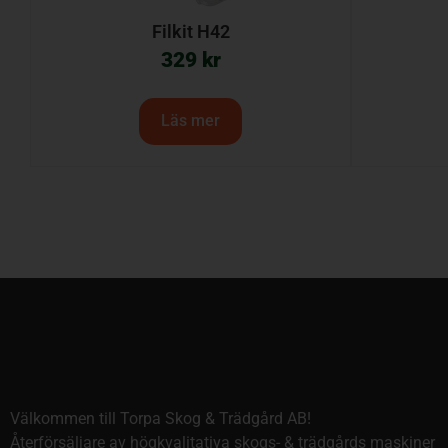
Filkit H42
329
kr
Läs mer
Välkommen till Torpa Skog & Trädgård AB!
Återförsäljare av högkvalitativa skogs- & trädgårds maskiner