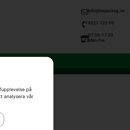
info@torpaskog.se
0521 122 00
07.00-17.00
Mån-Fre
rfupplevelse på
tt analysera vår
sive Cut
,
HUSQVARNA