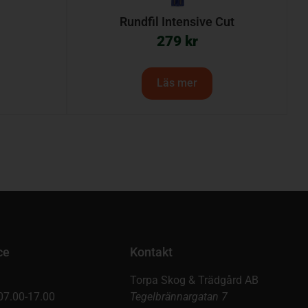
Rundfil Intensive Cut
279
kr
Läs mer
ce
Kontakt
Torpa Skog & Trädgård AB
07.00-17.00
Tegelbrännargatan 7