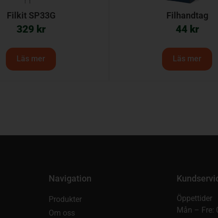
Filkit SP33G
Filhandtag
329
kr
44
kr
Läs mer
Läs mer
Navigation
Kundservi
Öppettider
Produkter
Mån – Fre: 
Om oss