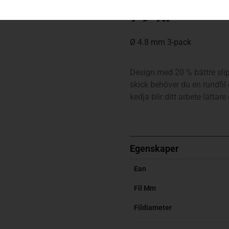
79
kr
Ø 4.8 mm 3-pack
Design med 20 % bättre slipk
skick behöver du en rundfil 
kedja blir ditt arbete lättare
Egenskaper
Ean
Fil Mm
Fildiameter