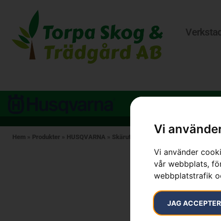
Verksta
Vi använder
Hem
»
Produkter
»
HUSQVARNA
»
Skärutrustning
»
Filutrustning
»
Rundfi
Vi använder cooki
vår webbplats, för
webbplatstrafik o
JAG ACCEPTE