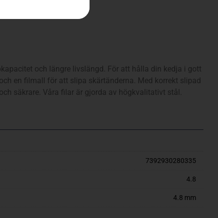
apacitet och längre livslängd. För att hålla din kedja i gott
och en filmall för att slipa skärtänderna. Med korrekt slipad
 och säkrare. Våra filar är gjorda av högkvalitativt stål.
7392930280335
4.8
4.8 mm