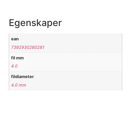
Egenskaper
ean
7392930280281
fil mm
4.0
fildiameter
4.0 mm