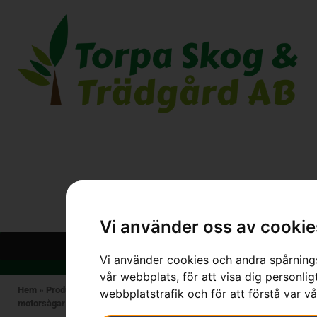
Vi använder oss av cookie
Vi använder cookies och andra spårnings
vår webbplats, för att visa dig personlig
Hem
»
Produkter
»
STIHL
»
Bensindrivna maskiner
»
Bensindrivna
webbplatstrafik och för att förstå var v
motorsågar
»
STIHL MS 500i