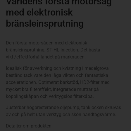
Världens första motorsåg
med elektronisk
bränsleinsprutning
Den första motorsågen med elektronisk
bränsleinsprutning, STIHL Injection. Det bästa
vikt-/effektförhållandet på marknaden.
Idealisk för avverkning och kvistning i medelgrova
bestånd tack vare den låga vikten och fantastiska
accelerationen. Optimerat barkstöd, HD2-filter med
mycket bra filtereffekt, integrerade muttrar på
kopplingskåpan och verktygslös filterkåpa.
Justerbar högpresterande oljepump, tanklocken skruvas
av och på helt utan verktyg och skön handtagsvärme.
Detaljer om produkten