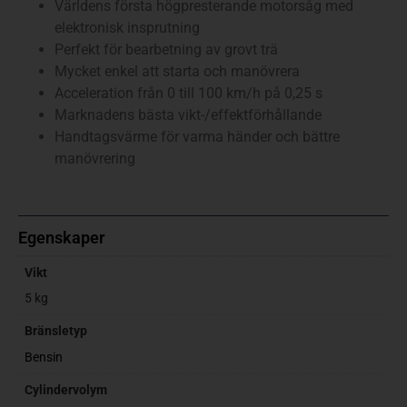
Världens första högpresterande motorsåg med
elektronisk insprutning
Perfekt för bearbetning av grovt trä
Mycket enkel att starta och manövrera
Acceleration från 0 till 100 km/h på 0,25 s
Marknadens bästa vikt-/effektförhållande
Handtagsvärme för varma händer och bättre
manövrering
Egenskaper
Vikt
5 kg
Bränsletyp
Bensin
Cylindervolym