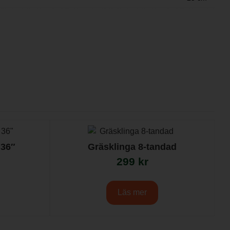
 36″
Gräsklinga 8-tandad
299
kr
Läs mer