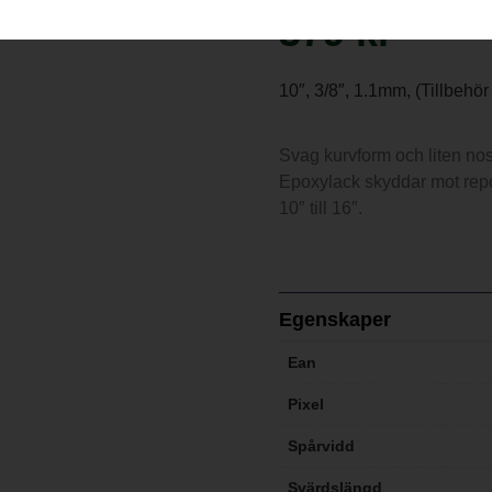
379
kr
10″, 3/8″, 1.1mm, (Tillbehö
Svag kurvform och liten nosr
Epoxylack skyddar mot repo
10″ till 16″.
Egenskaper
Ean
Pixel
Spårvidd
Svärdslängd