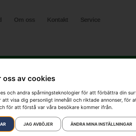
d
Om oss
Kontakt
Service
 oss av cookies
»
Svärd 3/8″ MINI, Pixel, 10″
es och andra spårningsteknologier för att förbättra din su
 att visa dig personligt innehåll och riktade annonser, för a
ch för att förstå var våra besökare kommer ifrån.
Svärd 3/8″ MI
Artikelnummer:
501959540
RAR
JAG AVBÖJER
ÄNDRA MINA INSTÄLLNINGAR
Kategorier:
Motorsågssv
Varumärke:
Husqvarna