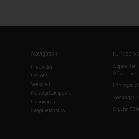
Navigation
Kundservi
Öppettider
Produkter
Mån – Fre: 
Om oss
Verkstad
Lördagar: S
Robotgräsklippare
Söndagar: 
Husqvarna
Org. nr. 55
Integritetspolicy