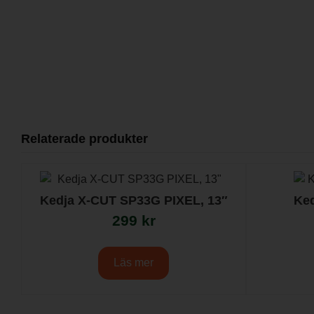
Relaterade produkter
Kedja X-CUT SP33G PIXEL, 13″
Ked
299
kr
Läs mer