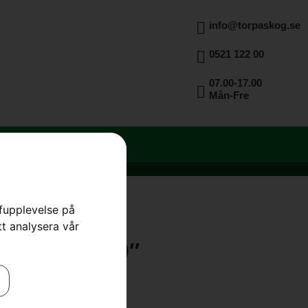
info@torpaskog.se
0521 122 00
07.00-17.00
Mån-Fre
rfupplevelse på
tt analysera vår
NI, Pixel, 10″
ärd
,
Skärutrustning