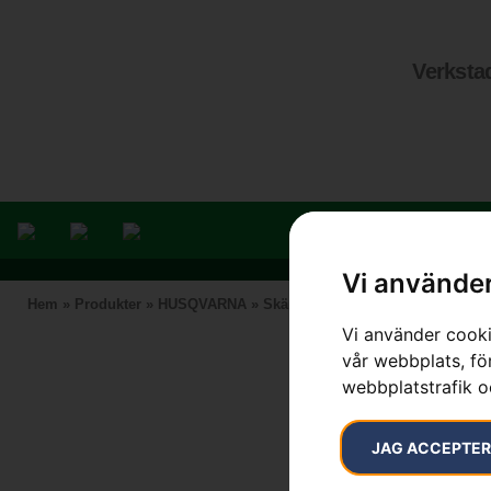
Verksta
Vi använder
Hem
»
Produkter
»
HUSQVARNA
»
Skärutrustning
»
Motorsågssvärd
Vi använder cooki
vår webbplats, för
webbplatstrafik o
JAG ACCEPTE