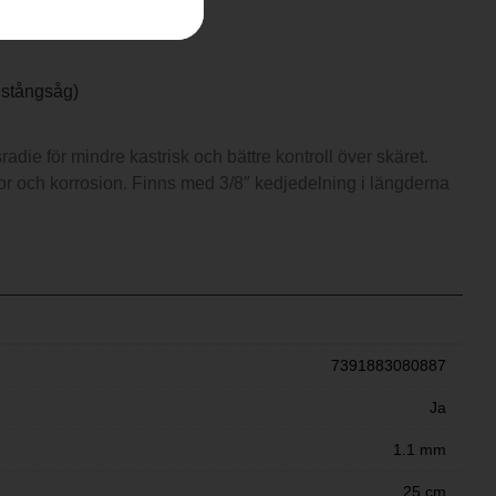
r stångsåg)
adie för mindre kastrisk och bättre kontroll över skäret.
r och korrosion. Finns med 3/8″ kedjedelning i längderna
7391883080887
Ja
1.1 mm
25 cm