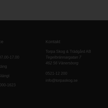
ce
Kontakt
Torpa Skog & Trädgård AB
07.00-17.00
Tegelbrännargatan 7
462 56 Vänersborg
täng
0521-12 200
Stängt
info@torpaskog.se
9000-1623