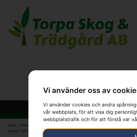
Vi använder oss av cookie
Vi använder cookies och andra spårnings
vår webbplats, för att visa dig personlig
webbplatstrafik och för att förstå var v
Hem
»
Produkter
»
HUSQVARNA
»
Skärutrustning
»
Motorsågssvärd
»
Svärd .325″ Pixel, X-Force, 20″
J