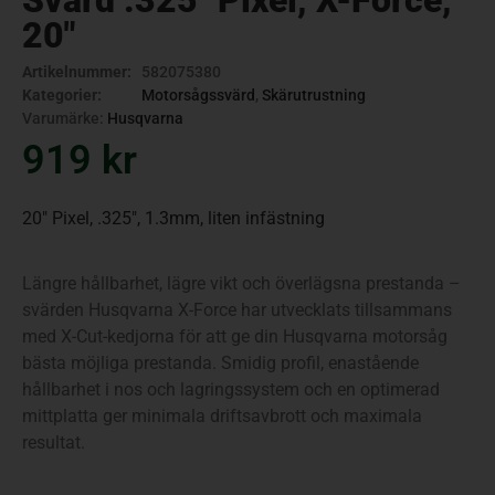
Svärd .325″ Pixel, X-Force,
20″
Artikelnummer:
582075380
Kategorier:
Motorsågssvärd
,
Skärutrustning
Varumärke:
Husqvarna
919
kr
20″ Pixel, .325″, 1.3mm, liten infästning
Längre hållbarhet, lägre vikt och överlägsna prestanda –
svärden Husqvarna X-Force har utvecklats tillsammans
med X-Cut-kedjorna för att ge din Husqvarna motorsåg
bästa möjliga prestanda. Smidig profil, enastående
hållbarhet i nos och lagringssystem och en optimerad
mittplatta ger minimala driftsavbrott och maximala
resultat.