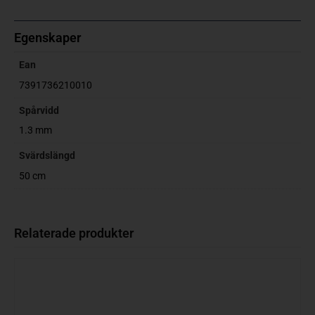
Egenskaper
Ean
7391736210010
Spårvidd
1.3 mm
Svärdslängd
50 cm
Relaterade produkter