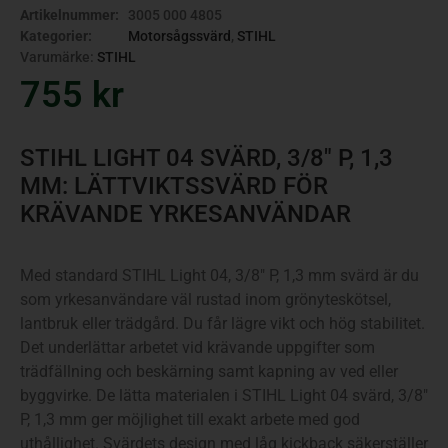
Artikelnummer:
3005 000 4805
Kategorier:
Motorsågssvärd
,
STIHL
Varumärke:
STIHL
755
kr
STIHL LIGHT 04 SVÄRD, 3/8″ P, 1,3
MM: LÄTTVIKTSSVÄRD FÖR
KRÄVANDE YRKESANVÄNDAR
Med standard STIHL Light 04, 3/8″ P, 1,3 mm svärd är du
som yrkesanvändare väl rustad inom grönyteskötsel,
lantbruk eller trädgård. Du får lägre vikt och hög stabilitet.
Det underlättar arbetet vid krävande uppgifter som
trädfällning och beskärning samt kapning av ved eller
byggvirke. De lätta materialen i STIHL Light 04 svärd, 3/8″
P, 1,3 mm ger möjlighet till exakt arbete med god
uthållighet. Svärdets design med låg kickback säkerställer