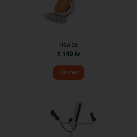
HSA 26
1 140
kr
Läs mer