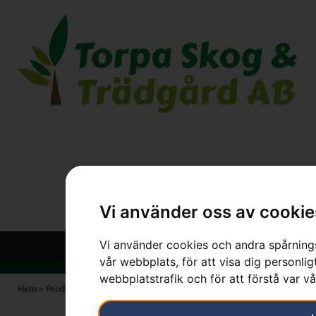
Vi använder oss av cookie
Vi använder cookies och andra spårnings
vår webbplats, för att visa dig personlig
webbplatstrafik och för att förstå var v
Hem
»
Produkter
»
STIHL
»
Svärd Light 04 3/8″, 1,3mm 30cm/12″