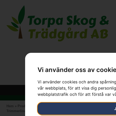
Vi använder oss av cooki
Vi använder cookies och andra spårnings
vår webbplats, för att visa dig personlig
webbplatstrafik och för att förstå var 
Hem
»
Produkter
»
HUSQVARNA
»
Skärutrustning
»
Trimmertråd
»
Trimmerlina Core Cut Ø3,0mm, 240m