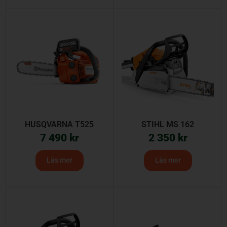
HUSQVARNA T525
STIHL MS 162
7 490
kr
2 350
kr
Läs mer
Läs mer