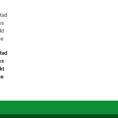
tad
ss
kt
ce
tad
ss
kt
ce