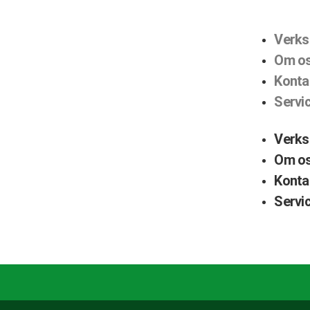
Verks
Om o
Konta
Servi
Verks
Om o
Konta
Servi