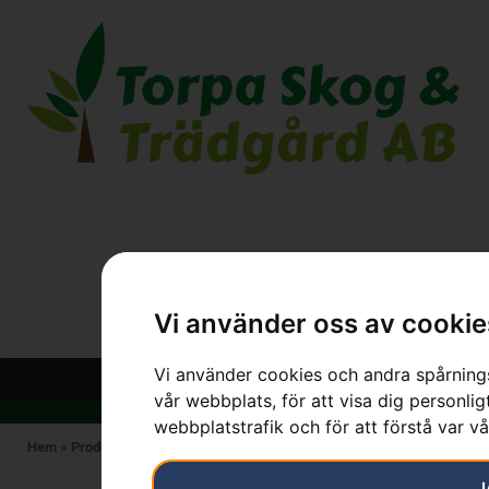
Vi använder oss av cookie
Vi använder cookies och andra spårnings
vår webbplats, för att visa dig personlig
webbplatstrafik och för att förstå var v
Hem
»
Produkter
»
HUSQVARNA
»
Gräs-sax RA850/24
J