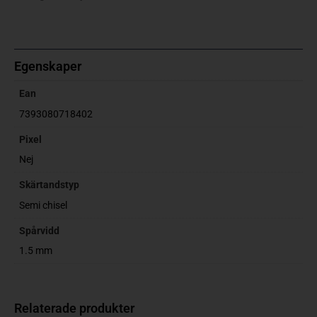
Egenskaper
Ean
7393080718402
Pixel
Nej
Skärtandstyp
Semi chisel
Spårvidd
1.5 mm
Relaterade produkter