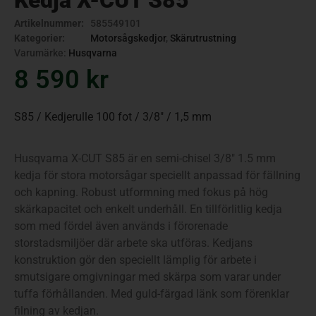
Kedja X-CUT S85
Artikelnummer:
585549101
Kategorier:
Motorsågskedjor
,
Skärutrustning
Varumärke:
Husqvarna
8 590
kr
S85 / Kedjerulle 100 fot / 3/8″ / 1,5 mm
Husqvarna X-CUT S85 är en semi-chisel 3/8″ 1.5 mm
kedja för stora motorsågar speciellt anpassad för fällning
och kapning. Robust utformning med fokus på hög
skärkapacitet och enkelt underhåll. En tillförlitlig kedja
som med fördel även används i förorenade
storstadsmiljöer där arbete ska utföras. Kedjans
konstruktion gör den speciellt lämplig för arbete i
smutsigare omgivningar med skärpa som varar under
tuffa förhållanden. Med guld-färgad länk som förenklar
filning av kedjan.