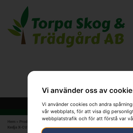
Vi använder oss av cookie
Vi använder cookies och andra spårnings
vår webbplats, för att visa dig personlig
webbplatstrafik och för att förstå var v
Hem
»
Produkter
»
HUSQVARNA
»
Skärutrustning
»
Motorsågskedjor
»
Kedja X-CUT S85