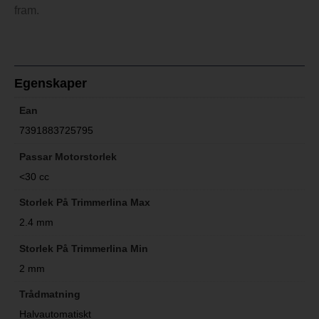
fram.
Egenskaper
Ean
7391883725795
Passar Motorstorlek
<30 cc
Storlek På Trimmerlina Max
2.4 mm
Storlek På Trimmerlina Min
2 mm
Trådmatning
Halvautomatiskt