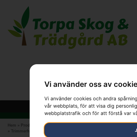
Vi använder oss av cooki
Vi använder cookies och andra spårnings
vår webbplats, för att visa dig personlig
webbplatstrafik och för att förstå var 
Hem
»
Produkter
»
HUSQVARNA
»
Skärutrustning
»
Trimmerhuvud
»
Trimmerhuvud T25